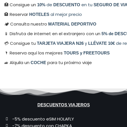
🏥 Consigue un
de
en tu
10%
DESCUENTO
SEGURO DE VI
🏨 Reservar
al mejor precio
HOTELES
🏕 Consulta nuestro
MATERIAL DEPORTIVO
📱 Disfruta de internet en el extranjero con un
5% de DESC
💳​ Consigue tu
y
de re
TARJETA VIAJERA N26
LLÉVATE 10€
🌂 Reserva aquí los mejores
TOURS y FREETOURS
🚙 Alquila un
para tu próximo viaje
COCHE
DESCUENTOS VIAJEROS
-5% descuento eSIM HOLAFLY
-7% descuento con CHAPKA