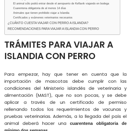
El animal sólo podrá entrar desde el aeropuerto de Keflavik viajando en bodega
Cuarentena obligatoria de al menos 14 días
Animales que tienen prohibido viajar a Islandia
Certificados y exámenes veterinarios necesarios
¿CUÁNTO CUESTA VIAJAR CON PERRO A ISLANDIA?
RECOMENDACIONES PARA VIAJAR A ISLANDIA CON PERRO
TRÁMITES PARA VIAJAR A
ISLANDIA CON PERRO
Para empezar, hay que tener en cuenta que la
importación de mascotas debe cumplir con las
condiciones del Ministerio islandés de veterinaria y
alimentación (MAST), que no son pocas, y se debe
aplicar a través de un certificado de permiso
rellenando todos los requerimientos de vacunas y
pruebas veterinarias. Además, a la llegada del país el
animal deberá hacer una
cuarentena obligatoria de
.
mínimo dos semanas