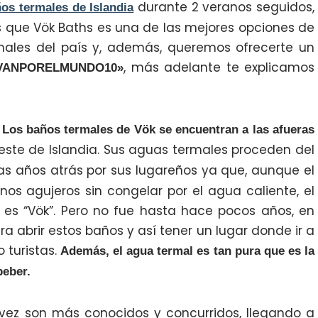
durante 2 veranos seguidos,
os termales de Islandia
que Vök Baths es una de las mejores opciones de
males del país y, además, queremos ofrecerte un
, más adelante te explicamos
o «VANPORELMUNDO10»
.
Los baños termales de Vök se encuentran a las afueras
l este de Islandia. Sus aguas termales proceden del
tas años atrás por sus lugareños ya que, aunque el
os agujeros sin congelar por el agua caliente, el
 es “Vök”. Pero no fue hasta hace pocos años, en
ara abrir estos baños y así tener un lugar donde ir a
o turistas.
Además, el agua termal es tan pura que es la
beber.
vez son más conocidos y concurridos, llegando a