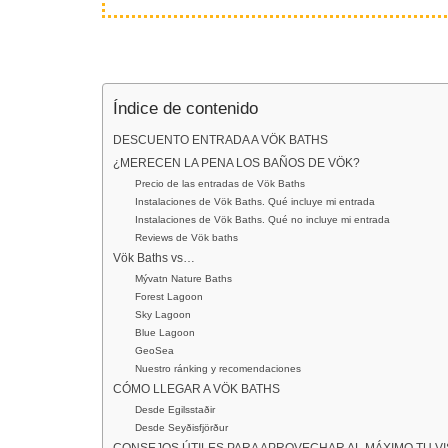
Índice de contenido
DESCUENTO ENTRADA A VÖK BATHS
¿MERECEN LA PENA LOS BAÑOS DE VÖK?
Precio de las entradas de Vök Baths
Instalaciones de Vök Baths. Qué incluye mi entrada
Instalaciones de Vök Baths. Qué no incluye mi entrada
Reviews de Vök baths
Vök Baths vs…
Mývatn Nature Baths
Forest Lagoon
Sky Lagoon
Blue Lagoon
GeoSea
Nuestro ránking y recomendaciones
CÓMO LLEGAR A VÖK BATHS
Desde Egilsstaðir
Desde Seyðisfjörður