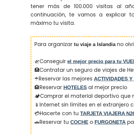
tener más de 100.000 visitas al año
continuación, te vamos a explicar t
máximo tu visita.
Para organizar
no olvi
tu viaje a Islandia
🛫Conseguir
el mejor precio para tu VU
🏥Contratar un seguro de viajes de
☂️Reservar las mejores
ACTIVIDADES Y
🏨Reservar
al mejor precio
HOTELES
🏕️Comprar el material deportivo que
📱Internet sin límites en el extranjero
💳Hacerte con tu
TARJETA VIAJERA N2
🚗Reservar tu
o
par
COCHE
FURGONETA