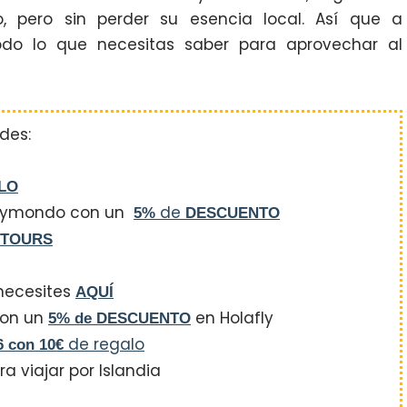
, pero sin perder su esencia local. Así que a
odo lo que necesitas saber para aprovechar al
des:
ELO
 Heymondo con un
de
5%
DESCUENTO
 TOURS
 necesites
AQUÍ
 con un
en Holafly
5% de DESCUENTO
de regalo
6
con 10€
a viajar por Islandia