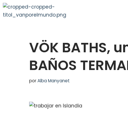
Saltar
al
contenido
VÖK BATHS, un
BAÑOS TERMAL
por
Alba Manyanet