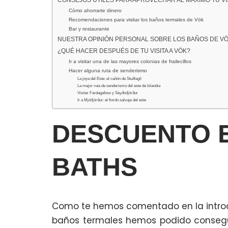
CONSEJOS ÚTILES PARA APROVECHAR AL MÁXIMO TU VIS
Cómo ahorrarte dinero
Recomendaciones para visitar los baños termales de Vök
Bar y restaurante
NUESTRA OPINIÓN PERSONAL SOBRE LOS BAÑOS DE V
¿QUÉ HACER DESPUÉS DE TU VISITA A VÖK?
Ir a visitar una de las mayores colonias de frailecillos
Hacer alguna ruta de senderismo
La joya del Este: el cañón de Stuðlagil
La mejor ruta de senderismo del este de Islandia
Visitar Fardagafoss y Seyðisfjörður
Ir a Mjóifjörður: el fiordo salvaje del este
DESCUENTO 
BATHS
Como te hemos comentado en la introd
baños termales hemos podido consegui