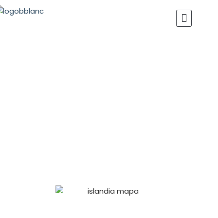
Guía para viajar a
ISLANDIA
El país del hielo, el fuego y una naturaleza
salvaje