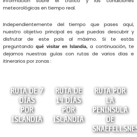
información sobre el tráfico y las condiciones
meteorológicas en tiempo real.
Independientemente del tiempo que pases aquí,
nuestro objetivo principal es que puedas
descubrir y
disfrutar de este país al máximo. Si te estás
preguntando
a continuación, te
qué visitar en Islandia,
dejamos nuestras guías con rutas de varios días e
itinerarios por zonas :
RUTA DE 7
RUTA DE
RUTA POR
DÍAS
14 DÍAS
LA
POR
POR
PENÍNSULA
ISLANDIA
ISLANDIA
DE
SNAEFELLSNE