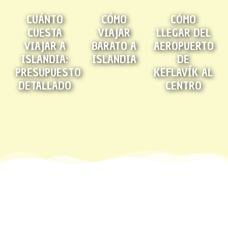
CUÁNTO
CÓMO
CÓMO
CUESTA
VIAJAR
LLEGAR DEL
VIAJAR A
BARATO A
AEROPUERTO
ISLANDIA:
ISLANDIA
DE
PRESUPUESTO
KEFLAVÍK AL
DETALLADO
CENTRO