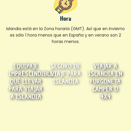
Hora
Islandia está en la Zona horaria (GMT). Así que en invierno
es sólo 1 hora menos que en España y en verano son 2
horas menos.
EQUIPAJE
SEGURO DE
VIAJAR A
IMPRESCINDIBLE:
VIAJE PARA
ISLANDIA EN
QUÉ LLEVAR
ISLANDIA
FURGONETA
PARA VIAJAR
CAMPER O
A ISLANDIA
4X4