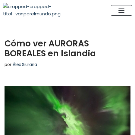
Saltar
al
contenido
Cómo ver AURORAS
BOREALES en Islandia
por
Àlex Siurana