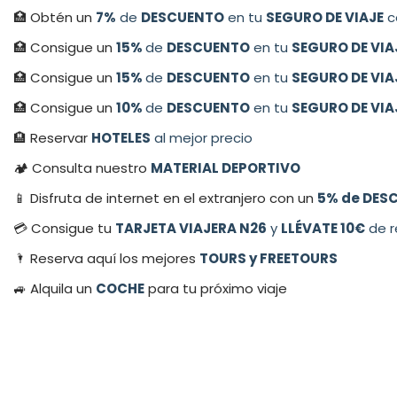
🏥 Obtén un
7%
de
DESCUENTO
en tu
SEGURO DE VIAJE
c
🏥 Consigue un
15%
de
DESCUENTO
en tu
SEGURO DE VIA
🏥 Consigue un
15%
de
DESCUENTO
en tu
SEGURO DE VIA
🏥 Consigue un
10%
de
DESCUENTO
en tu
SEGURO DE VIA
🏨 Reservar
HOTELES
al mejor precio
🏕 Consulta nuestro
MATERIAL DEPORTIVO
📱 Disfruta de internet en el extranjero con un
5% de DESC
💳​ Consigue tu
TARJETA VIAJERA N26
y
LLÉVATE 10€
de r
🌂 Reserva aquí los mejores
TOURS y FREETOURS
🚙 Alquila un
COCHE
para tu próximo viaje