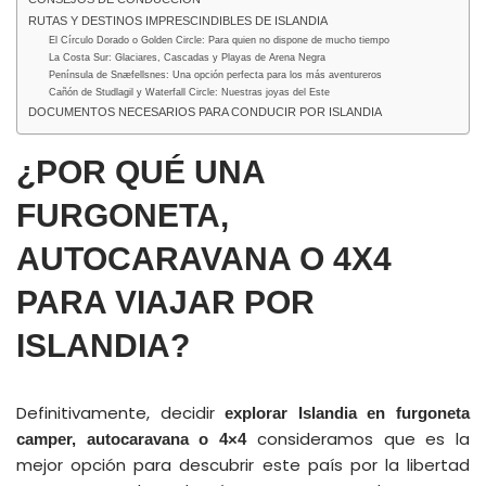
RUTAS Y DESTINOS IMPRESCINDIBLES DE ISLANDIA
El Círculo Dorado o Golden Circle: Para quien no dispone de mucho tiempo
La Costa Sur: Glaciares, Cascadas y Playas de Arena Negra
Península de Snæfellsnes: Una opción perfecta para los más aventureros
Cañón de Studlagil y Waterfall Circle: Nuestras joyas del Este
DOCUMENTOS NECESARIOS PARA CONDUCIR POR ISLANDIA
¿POR QUÉ UNA
FURGONETA,
AUTOCARAVANA O 4X4
PARA VIAJAR POR
ISLANDIA?
Definitivamente, decidir
explorar Islandia en furgoneta
consideramos que es la
camper, autocaravana o 4×4
mejor opción para descubrir este país por la libertad