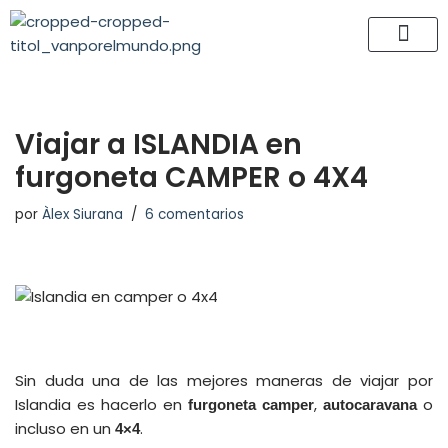
Saltar
al
contenido
Viajar a ISLANDIA en
furgoneta CAMPER o 4X4
por
Àlex Siurana
6 comentarios
Sin duda una de las mejores maneras de viajar por
Islandia es hacerlo en
,
o
furgoneta camper
autocaravana
incluso en un
.
4×4