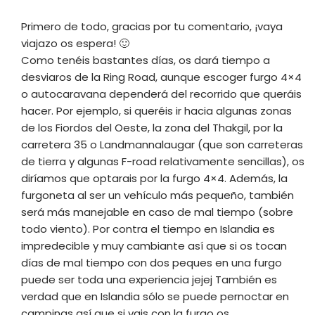
Primero de todo, gracias por tu comentario, ¡vaya
viajazo os espera! 🙂
Como tenéis bastantes días, os dará tiempo a
desviaros de la Ring Road, aunque escoger furgo 4×4
o autocaravana dependerá del recorrido que queráis
hacer. Por ejemplo, si queréis ir hacia algunas zonas
de los Fiordos del Oeste, la zona del Thakgil, por la
carretera 35 o Landmannalaugar (que son carreteras
de tierra y algunas F-road relativamente sencillas), os
diríamos que optarais por la furgo 4×4. Además, la
furgoneta al ser un vehículo más pequeño, también
será más manejable en caso de mal tiempo (sobre
todo viento). Por contra el tiempo en Islandia es
impredecible y muy cambiante así que si os tocan
días de mal tiempo con dos peques en una furgo
puede ser toda una experiencia jejej También es
verdad que en Islandia sólo se puede pernoctar en
campings así que si vais con la furgo os