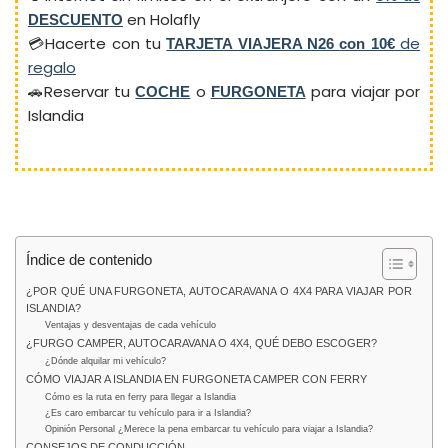
en Holafly
DESCUENTO
💳Hacerte con tu
de
TARJETA VIAJERA N26
con 10€
regalo
🚗Reservar tu
o
para viajar por
COCHE
FURGONETA
Islandia
Índice de contenido
¿POR QUÉ UNA FURGONETA, AUTOCARAVANA O 4X4 PARA VIAJAR POR
ISLANDIA?
Ventajas y desventajas de cada vehículo
¿FURGO CAMPER, AUTOCARAVANA O 4X4, QUÉ DEBO ESCOGER?
¿Dónde alquilar mi vehículo?
CÓMO VIAJAR A ISLANDIA EN FURGONETA CAMPER CON FERRY
Cómo es la ruta en ferry para llegar a Islandia
¿Es caro embarcar tu vehículo para ir a Islandia?
Opinión Personal ¿Merece la pena embarcar tu vehículo para viajar a Islandia?
CONSEJOS DE CONDUCCIÓN