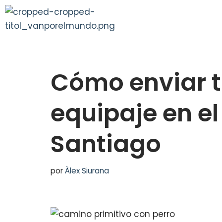
Saltar
al
contenido
Cómo enviar t
equipaje en e
Santiago
por
Àlex Siurana