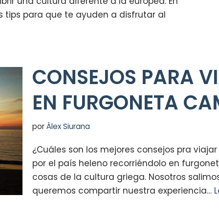
rir una cultura diferente a la europea. En
 tips para que te ayuden a disfrutar al
CONSEJOS PARA VI
EN FURGONETA CA
por
Àlex Siurana
¿Cuáles son los mejores consejos pra viaj
por el país heleno recorriéndolo en furgo
cosas de la cultura griega. Nosotros salim
queremos compartir nuestra experiencia…
L