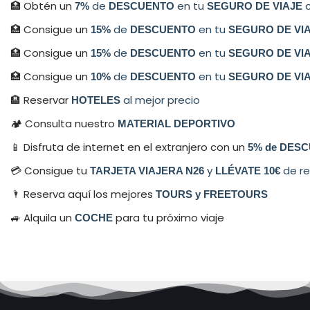
🏥 Obtén un
de
en tu
c
7%
DESCUENTO
SEGURO DE VIAJE
🏥 Consigue un
de
en tu
15%
DESCUENTO
SEGURO DE VI
🏥 Consigue un
de
en tu
15%
DESCUENTO
SEGURO DE VI
🏥 Consigue un
de
en tu
10%
DESCUENTO
SEGURO DE VI
🏨 Reservar
al mejor precio
HOTELES
🏕 Consulta nuestro
MATERIAL DEPORTIVO
📱 Disfruta de internet en el extranjero con un
5% de DESC
💳​ Consigue tu
y
de re
TARJETA VIAJERA N26
LLÉVATE 10€
🌂 Reserva aquí los mejores
TOURS y FREETOURS
🚙 Alquila un
para tu próximo viaje
COCHE