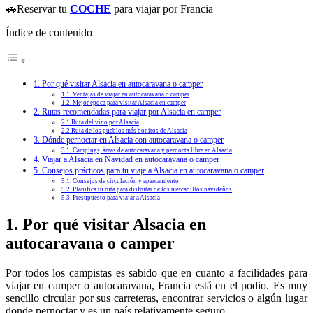
🚗Reservar tu
COCHE
para viajar por Francia
Índice de contenido
1. Por qué visitar Alsacia en autocaravana o camper
1.1. Ventajas de viajar en autocaravana o camper
1.2. Mejor época para visitar Alsacia en camper
2. Rutas recomendadas para viajar por Alsacia en camper
2.1 Ruta del vino por Alsacia
2.2 Ruta de los pueblos más bonitos de Alsacia
3. Dónde pernoctar en Alsacia con autocaravana o camper
3.1. Campings, áreas de autocaravana y pernocta libre en Alsacia
4. Viajar a Alsacia en Navidad en autocaravana o camper
5. Consejos prácticos para tu viaje a Alsacia en autocaravana o camper
5.1. Consejos de circulación y aparcamiento
5.2. Planifica tu ruta para disfrutar de los mercadillos navideños
5.3. Presupuesto para viajar a Alsacia
1. Por qué visitar Alsacia en
autocaravana o camper
Por todos los campistas es sabido que en cuanto a facilidades para
viajar en camper o autocaravana, Francia está en el podio. Es muy
sencillo circular por sus carreteras, encontrar servicios o algún lugar
donde pernoctar y es un país relativamente seguro.