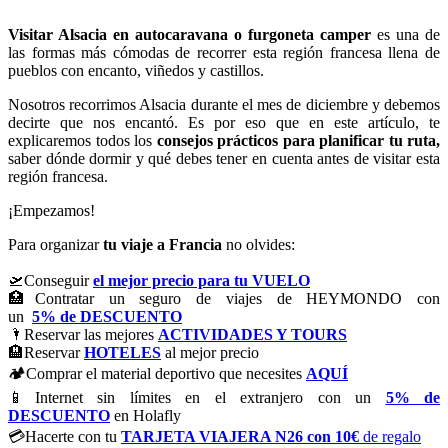
Visitar Alsacia en autocaravana o furgoneta camper
es una de
las formas más cómodas de recorrer esta región francesa llena de
pueblos con encanto, viñedos y castillos.
Nosotros recorrimos Alsacia durante el mes de diciembre y debemos
decirte que nos encantó. Es por eso que en este artículo, te
explicaremos todos los
consejos prácticos para planificar tu ruta,
saber dónde dormir y qué debes tener en cuenta antes de visitar esta
región francesa.
¡Empezamos!
Para organizar
tu viaje a Francia
no olvides:
🛫Conseguir
el mejor precio para tu VUELO
🏥Contratar un seguro de viajes de HEYMONDO con
un
5% de DESCUENTO
🌂Reservar las mejores
ACTIVIDADES Y TOURS
🏨Reservar
HOTELES
al mejor precio
🏕️Comprar el material deportivo que necesites
AQUÍ
📱Internet sin límites en el extranjero con un
5% de
DESCUENTO
en Holafly
💳Hacerte con tu
TARJETA VIAJERA N26
con 10€
de regalo