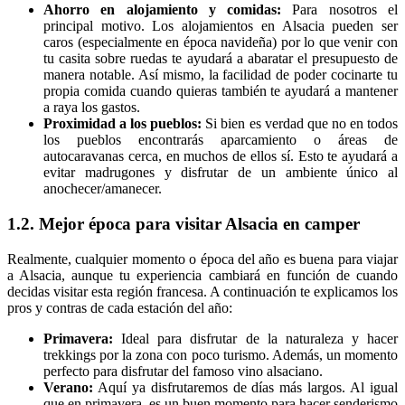
Ahorro en alojamiento y comidas:
Para nosotros el
principal motivo. Los alojamientos en Alsacia pueden ser
caros (especialmente en época navideña) por lo que venir con
tu casita sobre ruedas te ayudará a abaratar el presupuesto de
manera notable. Así mismo, la facilidad de poder cocinarte tu
propia comida cuando quieras también te ayudará a mantener
a raya los gastos.
Proximidad a los pueblos:
Si bien es verdad que no en todos
los pueblos encontrarás aparcamiento o áreas de
autocaravanas cerca, en muchos de ellos sí. Esto te ayudará a
evitar madrugones y disfrutar de un ambiente único al
anochecer/amanecer.
1.2. Mejor época para visitar Alsacia en camper
Realmente, cualquier momento o época del año es buena para viajar
a Alsacia, aunque tu experiencia cambiará en función de cuando
decidas visitar esta región francesa. A continuación te explicamos los
pros y contras de cada estación del año:
Primavera:
Ideal para disfrutar de la naturaleza y hacer
trekkings por la zona con poco turismo. Además, un momento
perfecto para disfrutar del famoso vino alsaciano.
Verano:
Aquí ya disfrutaremos de días más largos. Al igual
que en primavera, es un buen momento para hacer senderismo