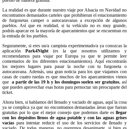
pueblo de manera gratuita:
La realidad es que durante nuestro viaje por Alsacia en Navidad no
encontramos demasiados carteles que prohibieran el estacionamiento
de furgonetas camper o autocaravanas a excepción de algunos
pueblos. Así que en realidad, si tu vehículo no es muy grande,
podrás aparcar en la mayoría de aparcamientos que se encuentran en
la entrada de los pueblos.
Seguramente, si eres un/a campista experimentado/a ya conozcas la
aplicación
Park4Night
(es la que nosotros utilizamos y
recomendamos para viajar por Europa ya que te permite leer
comentarios de los diferentes estacionamientos). Aquí encontrarás
los mejores lugares para pasar la noche con tu furgoneta o
autocaravana. Además, una gran noticia para los que viajamos con
casas de cuatro ruedas es que muchos de los aparcamientos vimos
que
a partir de las 19 h y los domingos suelen ser gratuitos
, así
que puedes aprovechar esas horas para pernoctar sin preocuparte del
ticket.
Ahora bien, si hablamos del llenado y vaciado de aguas, aquí la cosa
ya se complica ya que no encontramos demasiadas áreas que fueran
gratuitas por lo que el mejor consejo que podemos darte es
llegar
con los depósitos llenos de agua potable y con las aguas grises
vacías
para intentar reducir el uso de los servicios de llenado y
vaciado. De todas maneras, no queremos desanimarte, si bien es