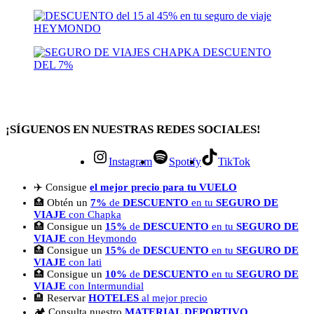
¡SÍGUENOS EN NUESTRAS REDES SOCIALES!
Instagram
Spotify
TikTok
✈️ Consigue
el mejor precio para tu VUELO
🏥 Obtén un
7%
de
DESCUENTO
en tu
SEGURO DE
VIAJE
con Chapka
🏥 Consigue un
15%
de
DESCUENTO
en tu
SEGURO DE
VIAJE
con Heymondo
🏥 Consigue un
15%
de
DESCUENTO
en tu
SEGURO DE
VIAJE
con Iati
🏥 Consigue un
10%
de
DESCUENTO
en tu
SEGURO DE
VIAJE
con Intermundial
🏨 Reservar
HOTELES
al mejor precio
🏕 Consulta nuestro
MATERIAL DEPORTIVO